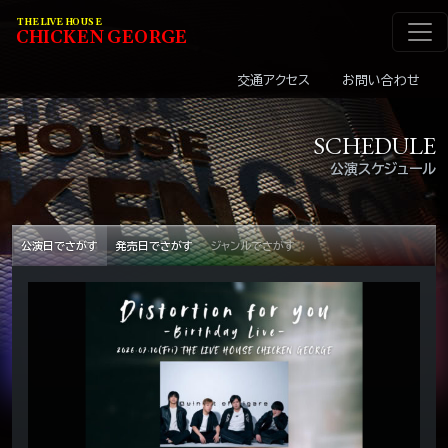
メインナビゲーショ
コンテンツへスキップ
THE LIVE HOUSE
C
HI
C
KEN
G
EOR
G
E
交通アクセス
お問い合わせ
SCHEDULE
公演スケジュール
公演日でさがす
発売日でさがす
ジャンルでさがす