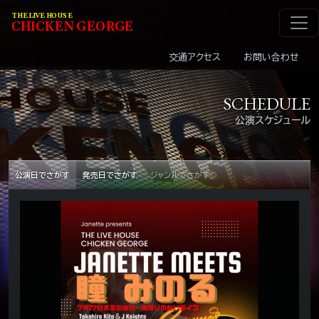
メインナビゲーショ
コンテンツへスキップ
THE LIVE HOUSE
C
HI
C
KEN
G
EOR
G
E
交通アクセス
お問い合わせ
SCHEDULE
公演スケジュール
公演日でさがす
発売日でさがす
ジャンルでさがす