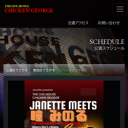
メインナビゲーショ
コンテンツへスキップ
THE LIVE HOUSE
C
HI
C
KEN
G
EOR
G
E
交通アクセス
お問い合わせ
SCHEDULE
公演スケジュール
公演日でさがす
発売日でさがす
ジャンルでさがす