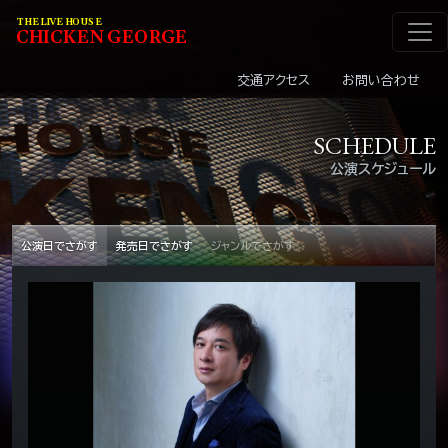
メインナビゲーショ
コンテンツへスキップ
THE LIVE HOUSE
C
HI
C
KEN
G
EOR
G
E
交通アクセス
お問い合わせ
SCHEDULE
公演スケジュール
公演日でさがす
発売日でさがす
ジャンルでさがす