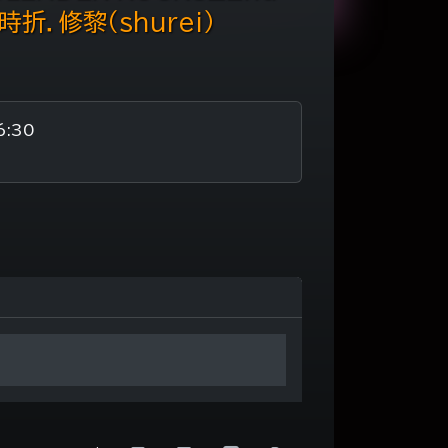
&Y時折．修黎（shurei）
6:30