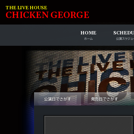
コンテンツへスキップ
THE LIVE HOUSE
C
HI
C
KEN
G
EOR
G
E
HOME
SCHED
ホーム
公演スケジュ
公演日でさがす
発売日でさがす