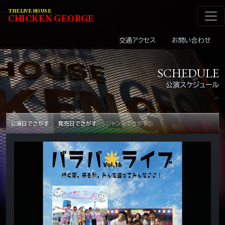
メインナビゲーショ
コンテンツへスキップ
THE LIVE HOUSE
C
HI
C
KEN
G
EOR
G
E
交通アクセス
お問い合わせ
SCHEDULE
公演スケジュール
公演日でさがす
発売日でさがす
ジャンルでさがす