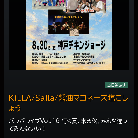
当日券あり
KiLLA/Salla/醤油マヨネーズ塩こし
ょう
バラバライブVol.16 行く夏、来る秋、みんな違っ
てみんないい！