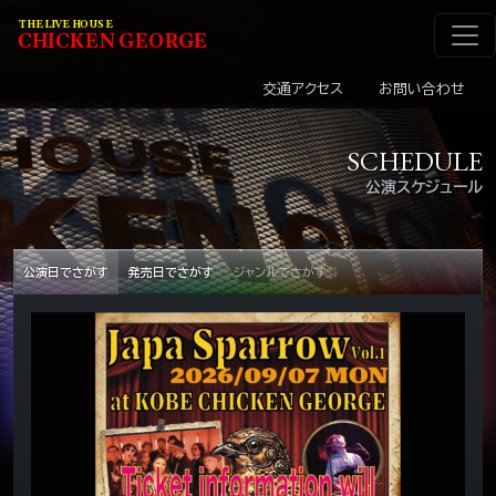
メインナビゲーショ
コンテンツへスキップ
THE LIVE HOUSE
C
HI
C
KEN
G
EOR
G
E
交通アクセス
お問い合わせ
SCHEDULE
公演スケジュール
公演日でさがす
発売日でさがす
ジャンルでさがす