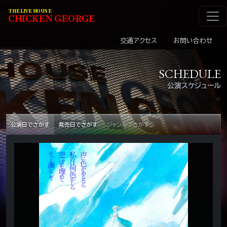
メインナビゲーショ
コンテンツへスキップ
THE LIVE HOUSE
C
HI
C
KEN
G
EOR
G
E
交通アクセス
お問い合わせ
SCHEDULE
公演スケジュール
公演日でさがす
発売日でさがす
ジャンルでさがす