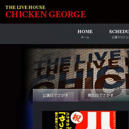
コンテンツへスキップ
THE LIVE HOUSE
C
HI
C
KEN
G
EOR
G
E
HOME
SCHED
ホーム
公演スケジュ
公演日でさがす
発売日でさがす