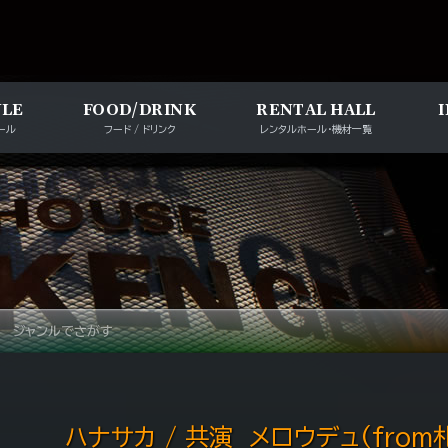
メインナビゲー
ULE
FOOD/DRINK
RENTAL HALL
ール
フード / ドリンク
レンタルホール・機材一覧
ジャンルでさがす
ハナサカ / 共演 メロウデュ(from札