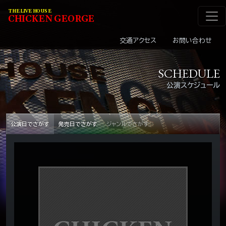
メインナビゲーショ
コンテンツへスキップ
THE LIVE HOUSE
C
HI
C
KEN
G
EOR
G
E
交通アクセス
お問い合わせ
SCHEDULE
公演スケジュール
公演日でさがす
発売日でさがす
ジャンルでさがす