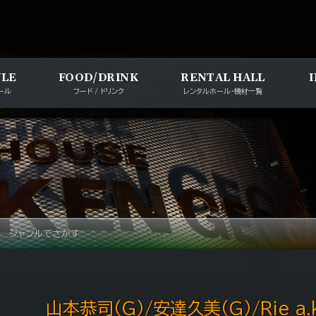
メインナビゲー
ULE
FOOD/DRINK
RENTAL HALL
ール
フード / ドリンク
レンタルホール・機材一覧
ジャンルでさがす
山本恭司（G）/安達久美（G）/Rie a.k