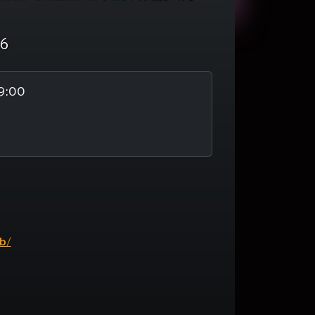
26
9:00
b/