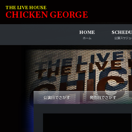
コンテンツへスキップ
THE LIVE HOUSE
C
HI
C
KEN
G
EOR
G
E
HOME
SCHED
ホーム
公演スケジュ
公演日でさがす
発売日でさがす