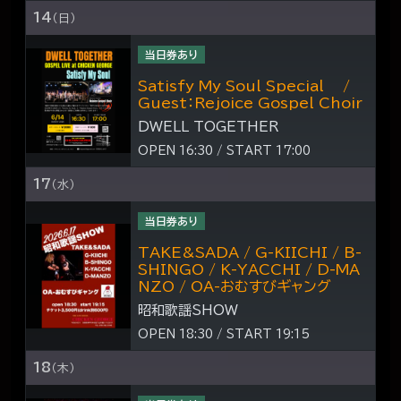
14
（日）
当日券あり
Satisfy My Soul Special /
Guest：Rejoice Gospel Choir
DWELL TOGETHER
OPEN 16:30 / START 17:00
17
（水）
当日券あり
TAKE&SADA / G-KIICHI / B-
SHINGO / K-YACCHI / D-MA
NZO / OA-おむすびギャング
昭和歌謡SHOW
OPEN 18:30 / START 19:15
18
（木）