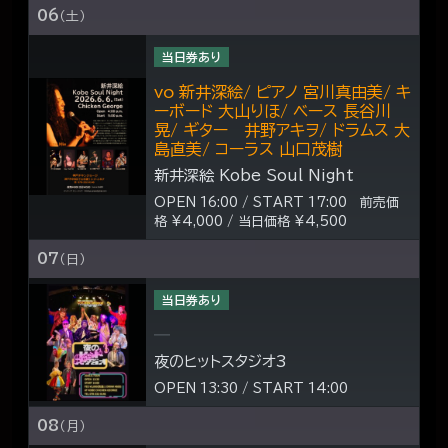
06
（土）
当日券あり
vo 新井深絵/ ピアノ 宮川真由美/ キ
ーボード 大山りほ/ ベース 長谷川
晃/ ギター 井野アキヲ/ ドラムス 大
島直美/ コーラス 山口茂樹
新井深絵 Kobe Soul Night
OPEN 16:00 / START 17:00 前売価
格 ¥4,000 / 当日価格 ¥4,500
07
（日）
当日券あり
―
夜のヒットスタジオ3
OPEN 13:30 / START 14:00
08
（月）