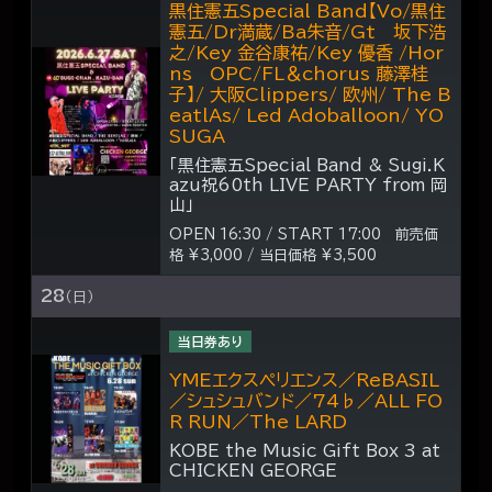
黒住憲五Special Band【Vo/黒住
憲五/Dr満蔵/Ba朱音/Gt 坂下浩
之/Key 金谷康祐/Key 優香 /Hor
ns OPC/FL＆chorus 藤澤桂
子】/ 大阪Clippers/ 欧州/ The B
eatlAs/ Led Adoballoon/ YO
SUGA
「黒住憲五Special Band & Sugi.K
azu祝60th LIVE PARTY from 岡
山」
OPEN 16:30 / START 17:00 前売価
格 ¥3,000 / 当日価格 ¥3,500
28
（日）
当日券あり
YMEエクスペリエンス／ReBASIL
／シュシュバンド／74♭／ALL FO
R RUN／The LARD
KOBE the Music Gift Box 3 at
CHICKEN GEORGE