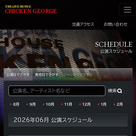
メインナビゲーショ
コンテンツへスキップ
THE LIVE HOUSE
C
HI
C
KEN
G
EOR
G
E
交通アクセス
お問い合わせ
SCHEDULE
公演スケジュール
公演日でさがす
発売日でさがす
ジャンルでさがす
検索:
8月
9月
10月
11月
12月
1月
2月
2026年06月 公演スケジュール