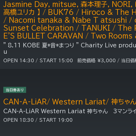
Jasmine Day, mitsue, 森本理子, NORI, 
高橋ユリカ 】 / BUK76 / Hiroco & The 
/ Nacomi tanaka & Nabe T atsushi / 
Sunset Celebration / TANUKI / Th
E'S BULLET CARAVAN / Two Rooms 
” 8.11 KOBE 夏*音*まつり ” Charity Live prod
u
OPEN 14:30 / START 15:00 前売価格 ¥3,000 / 当日価
当日券あり
CAN-A-LiAR/ Western Lariat/ 神ちゃ
CAN-A-LiAR Western Lariat 神ちゃん 3マン
OPEN 18:30 / START 19:00