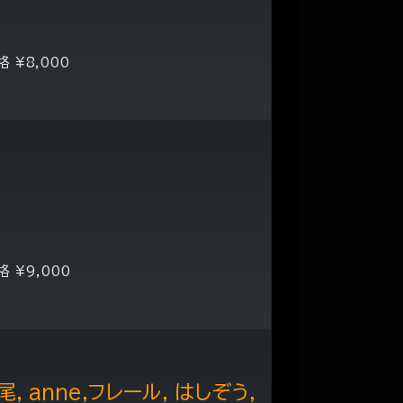
格 ¥8,000
格 ¥9,000
尾, anne,フレール, はしぞう,