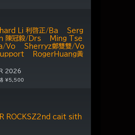
chard Li 利啓正/Ba Serg
hen 陳冠毅/Drs Ming Tse
a/Vo Sherryz鄭雙雙/Vo
pport RogerHuang黃
UR 2026
格 ¥5,500
 ROCKSZ2nd cait sith
）