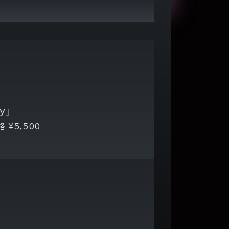
y」
格 ¥5,500