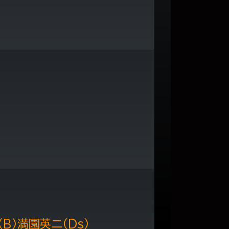
（B）満園英二（Ds）