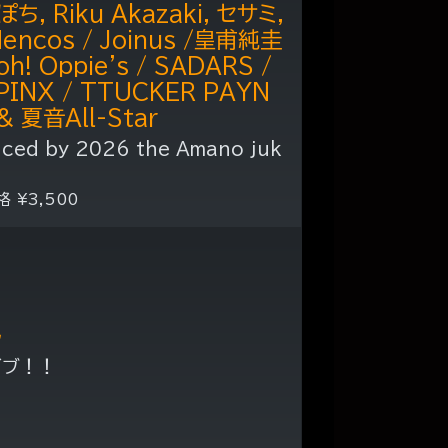
ぽち, Riku Akazaki, セサミ,
Hencos / Joinus /皇甫純圭
oh! Oppie's / SADARS /
e PINX / TTUCKER PAYN
& 夏音All-Star
uced by 2026 the Amano juk
格 ¥3,500
ん
ライブ！！