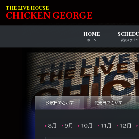
コンテンツへスキップ
THE LIVE HOUSE
C
HI
C
KEN
G
EOR
G
E
HOME
SCHED
ホーム
公演スケジュ
公演日でさがす
発売日でさがす
8月
9月
10月
11月
12月